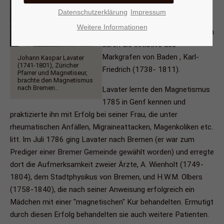
Schweizer, den berühmten
Datenschutzerklärung
Impressum
Züricher Pastor J.C. Lavater
Weitere Informationen
(1741-1801) 3) und zum anderen
durch die Initiative des
Markgrafen von Baden , Karl-
Johann Kaspar Lavater
(1741-1801), Züricher
Friedrich (1738- 1811).
Pfarrer und Magnetiseur,
brachte den Magnetismus
nach Bremen..
Lavater lernte den Magnetismus
1785 in Genf kennen und
praktizierte ihn mit Erfolg bei seiner Frau, die unter
rheumatischen Anfällen, Migraineattacken, Magenkoliken etc.
litt. Im Juli 1786 ging Lavater nach Bremen (er war zum
Prediger einer Bremer Gemeinde gewählt worden) und erregte
dort die Aufmerksamkeit zweier Ärzte, A. Wienholt (1749-
1804), dem Stadtphysikus von Bremen, und H.W.M. Olbers
(1758-1840), die nach seiner Anweisung erfolgreich ein
Mädchen mit einer "magnetischen" Kur behandelten. Ermutigt
durch diesen Erfolg behandelten sie auch weitere Patienten.