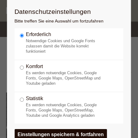
Datenschutzeinstellungen
Bitte treffen Sie eine Auswahl um fortzufahren
Erforderlich
Notwendige Cookies und Google Fonts
Lavater, Wienholt und
zulassen damit die Website korrekt
funktioniert
Boeckmann
Komfort
Es werden notwendige Cookies, Google
Fonts, Google Maps, OpenStreetMap und
Youtube geladen
Der animalische Magnetismus
Statistik
wurde in Deutschland nicht etwa
Es werden notwendige Cookies, Google
Fonts, Google Maps, OpenStreetMap,
durch seinen Begründer Franz
Youtube und Google Analytics geladen
Anton Mesmer, der noch in
Frankreich weilte, verbreitet,
sondern zum einen durch einen