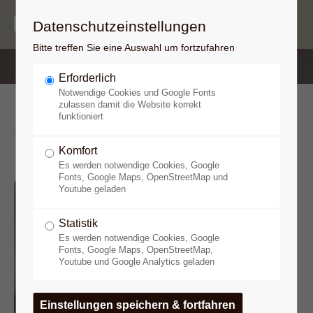
Datenschutzeinstellungen
Bitte treffen Sie eine Auswahl um fortzufahren
Erforderlich
Notwendige Cookies und Google Fonts
Freud
zulassen damit die Website korrekt
funktioniert
Komfort
Es werden notwendige Cookies, Google
Fonts, Google Maps, OpenStreetMap und
Freud hatte bevor er die
Youtube geladen
Psychoanalyse entwickelte
Statistik
Kontakt zu den beiden
Es werden notwendige Cookies, Google
rivalisierenden Hypnoseschulen
Fonts, Google Maps, OpenStreetMap,
der damaligen Zeit, der Schule
Youtube und Google Analytics geladen
von Nancy (Bernheim, Liébeault)
und der Salpetrière-Schule
(Charcot). Freud verbrachte