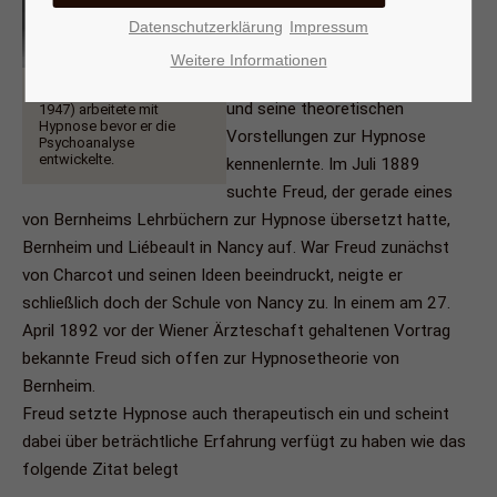
1885-1886 vier Monate an der
Datenschutzerklärung
Impressum
Salpetrière, wo er die
Weitere Informationen
Vorlesungen Charcots besuchte
Sigmund Freud (1859-
und seine theoretischen
1947) arbeitete mit
Hypnose bevor er die
Vorstellungen zur Hypnose
Psychoanalyse
entwickelte.
kennenlernte. Im Juli 1889
suchte Freud, der gerade eines
von Bernheims Lehrbüchern zur Hypnose übersetzt hatte,
Bernheim und Liébeault in Nancy auf. War Freud zunächst
von Charcot und seinen Ideen beeindruckt, neigte er
schließlich doch der Schule von Nancy zu. In einem am 27.
April 1892 vor der Wiener Ärzteschaft gehaltenen Vortrag
bekannte Freud sich offen zur Hypnosetheorie von
Bernheim.
Freud setzte Hypnose auch therapeutisch ein und scheint
dabei über beträchtliche Erfahrung verfügt zu haben wie das
folgende Zitat belegt