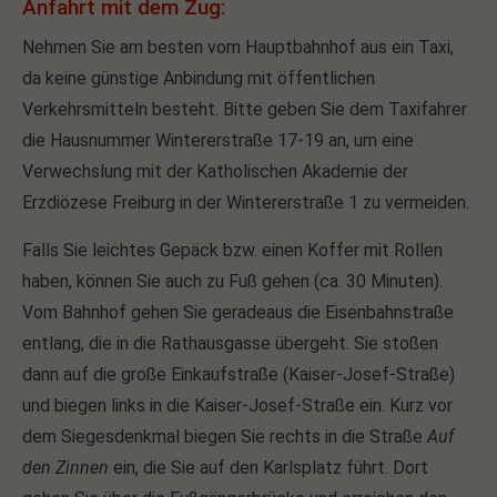
Anfahrt mit dem Zug:
info@yourdomain.com
Nehmen Sie am besten vom Hauptbahnhof aus ein Taxi,
da keine günstige Anbindung mit öffentlichen
About us
Verkehrsmitteln besteht. Bitte geben Sie dem Taxifahrer
Lorem ipsum dolor sit amet, consectetuer
die Hausnummer Wintererstraße 17-19 an, um eine
adipiscing elit.
Verwechslung mit der Katholischen Akademie der
Aenean commodo ligula eget dolor. Aenean massa.
Erzdiözese Freiburg in der Wintererstraße 1 zu vermeiden.
Cum sociis natoque penatibus et magnis dis parturient
Falls Sie leichtes Gepäck bzw. einen Koffer mit Rollen
montes, nascetur ridiculus mus. Donec quam felis,
ultricies nec.
haben, können Sie auch zu Fuß gehen (ca. 30 Minuten).
Vom Bahnhof gehen Sie geradeaus die Eisenbahnstraße
entlang, die in die Rathausgasse übergeht. Sie stoßen
dann auf die große Einkaufstraße (Kaiser-Josef-Straße)
und biegen links in die Kaiser-Josef-Straße ein. Kurz vor
dem Siegesdenkmal biegen Sie rechts in die Straße
Auf
den Zinnen
ein, die Sie auf den Karlsplatz führt. Dort