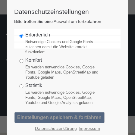
Datenschutzeinstellungen
Login
Bitte treffen Sie eine Auswahl um fortzufahren
Benutzername
Ausbildung / Freiburg
Erforderlich
Notwendige Cookies und Google Fonts
Die sonnigste Stadt im
zulassen damit die Website korrekt
funktioniert
Süden
Passwort
Komfort
Es werden notwendige Cookies, Google
Fonts, Google Maps, OpenStreetMap und
Youtube geladen
Anmelden
Statistik
Es werden notwendige Cookies, Google
Fonts, Google Maps, OpenStreetMap,
Youtube und Google Analytics geladen
Register
|
Lost your password?
Support
Datenschutzerklärung
Impressum
Lorem ipsum dolor sit amet: