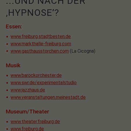
...UND NACH DER
‚HYPNOSE’?
Essen:
www.freiburg.stadtbesten.de
www.markthalle-freiburg.com
www.gasthausstorchen.com
(La Cicogna)
Musik
www.barockorchester.de
www.swr.de/experimentalstudio
www.jazzhaus.de
www.veranstaltungen.meinestadt.de
Museum/Theater
www.theater.freiburg.de
www.freiburg.de