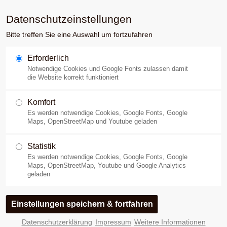
Datenschutzeinstellungen
Bitte treffen Sie eine Auswahl um fortzufahren
Erforderlich
Notwendige Cookies und Google Fonts zulassen damit
die Website korrekt funktioniert
Komfort
Es werden notwendige Cookies, Google Fonts, Google
Hansen, Heidenhain und Vo
Maps, OpenStreetMap und Youtube geladen
Statistik
Es werden notwendige Cookies, Google Fonts, Google
Maps, OpenStreetMap, Youtube und Google Analytics
geladen
Die magnetischen Demonstrationen des dänischen "show-Magne
Deutschland um 1879-1880 eine besondere Bedeutung. Hansen
Rußland, Frankreich, Österreich, Großbritannien und Deutschlan
Probanden üblicherweise ein glänzendes Stück Glas fixieren, 
Datenschutzerklärung
Impressum
Weitere Informationen