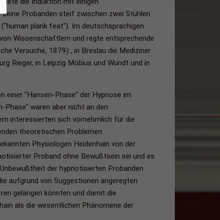
dete die Induktion mit einigen
r seine Probanden steif zwischen zwei Stühlen
n ("human plank feat"). Im deutschsprachigen
 von Wissenschaftlern und regte entsprechende
che Versuche, 1879) , in Breslau die Mediziner
burg Rieger, in Leipzig Möbius und Wundt und in
von einer "Hansen-Phase" der Hypnose im
n-Phase" waren aber nicht an den
n interessierten sich vornehmlich für die
nden theoretischen Problemen.
bekannten Physiologen Heidenhain von der
pnotisierter Proband ohne Bewußtsein sei und es
Unbewußtheit der hypnotisierten Probanden
 die aufgrund von Suggestionen angeregten
tren gelangen könnten und damit die
ain als die wesentlichen Phänomene der