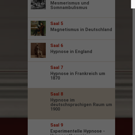
Mesmerismus und
Somnambulismus
Saal 5
Magnetismus in Deutschland
Saal 6
Hypnose in England
Saal 7
Hypnose in Frankreich um
1870
Saal 8
Hypnose im
deutschsprachigen Raum um
1900
Saal 9
Experimentelle Hypnose -