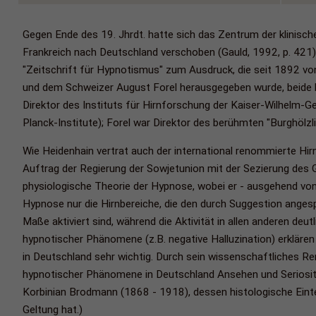
Gegen Ende des 19. Jhrdt. hatte sich das Zentrum der klinisc
Frankreich nach Deutschland verschoben (Gauld, 1992, p. 421)
"Zeitschrift für Hypnotismus" zum Ausdruck, die seit 1892 
und dem Schweizer August Forel herausgegeben wurde, beide 
Direktor des Instituts für Hirnforschung der Kaiser-Wilhelm-G
Planck-Institute); Forel war Direktor des berühmten "Burghölzli"
Wie Heidenhain vertrat auch der international renommierte Hir
Auftrag der Regierung der Sowjetunion mit der Sezierung des G
physiologische Theorie der Hypnose, wobei er - ausgehend von
Hypnose nur die Hirnbereiche, die den durch Suggestion ange
Maße aktiviert sind, während die Aktivität in allen anderen deut
hypnotischer Phänomene (z.B. negative Halluzination) erkläre
in Deutschland sehr wichtig. Durch sein wissenschaftliches 
hypnotischer Phänomene in Deutschland Ansehen und Seriositä
Korbinian Brodmann (1868 - 1918), dessen histologische Eint
Geltung hat.)