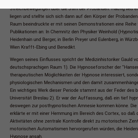
Hand über deren Gesicht, schloß ihre Augen und Mund und been
Streichbewegungen über die Stirn der Probanden. Häufig ließ e
liegen und stellte sich sich dann auf den Körper der Probande
Raum beeindruckte er mit seinen Demonstrationen eine Reihe
Publikationen an: In Chemnitz den Physiker Weinhold (Hypnotis
Heidenhain und Berger, in Berlin Preyer und Eulenberg, in Würz
Wien Krafft-Ebing und Benedikt.
Wegen seines Einflusses spricht der Medizinhistoriker Gauld 
deutschsprachigen Raum
1)
. Die Hypnoseforscher der "Hanse
therapeutischen Möglichkeiten der Hypnose interessiert, sonder
physiologischen Mechanismen und den damit zusammenhänge
Ein wichtiges Werk dieser Periode stammt aus der Feder des 
Universität Breslau 2). Er war der Auffassung, daß ein tief hy
deswegen zur posthypnotischen Amnesie kommen könne. Die 
erklärte er mit einer Hemmung im Bereich des Cortex, so daß
Aktivitäten ohne zentrale Kontrolle direkt zu motorischen Zen
motorischen Automatismen hervorgerufen würden, die Heidenh
Hypnose ansah.