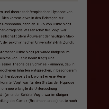
hen und theoretisch/empirischen Hypnose von
. Dies kommt etwa in den Beiträgen zur
von Grossmann, dann ab 1895 von Oskar Vogt
hervorragende Wissenschaftler. Vogt war
esellschaft (dem Äquivalent der heutigen Max-
, der psychiatrischen Universitätsklinik Zürich.
nforscher Oskar Vogt (er wurde übrigens im
ehirns von Lenin beauftragt) eine
 seiner Theorie des Schlafes - annahm, daß in
sprochenen Inhalten entsprechen, in besonderem
lich herabgesetzt ist, womit er eine Reihe
n konnte. Vogt war für den Status der Hypnose
Renommée erlangte die Untersuchung
t (einer der Schüler Vogts war im übrigen
eilung des Cortex (Brodmann areas) heute noch