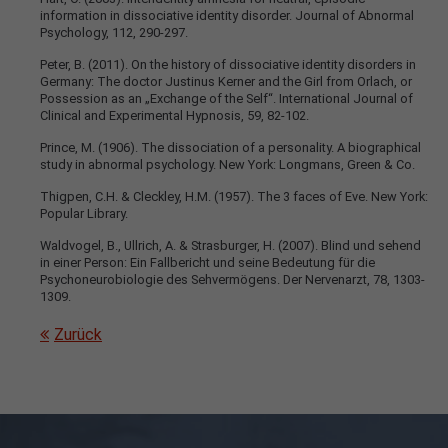
information in dissociative identity disorder. Journal of Abnormal
Psychology, 112, 290-297.
Peter, B. (2011). On the history of dissociative identity disorders in
Germany: The doctor Justinus Kerner and the Girl from Orlach, or
Possession as an „Exchange of the Self“. International Journal of
Clinical and Experimental Hypnosis, 59, 82-102.
Prince, M. (1906). The dissociation of a personality. A biographical
study in abnormal psychology. New York: Longmans, Green & Co.
Thigpen, C.H. & Cleckley, H.M. (1957). The 3 faces of Eve. New York:
Popular Library.
Waldvogel, B., Ullrich, A. & Strasburger, H. (2007). Blind und sehend
in einer Person: Ein Fallbericht und seine Bedeutung für die
Psychoneurobiologie des Sehvermögens. Der Nervenarzt, 78, 1303-
1309.
Zurück