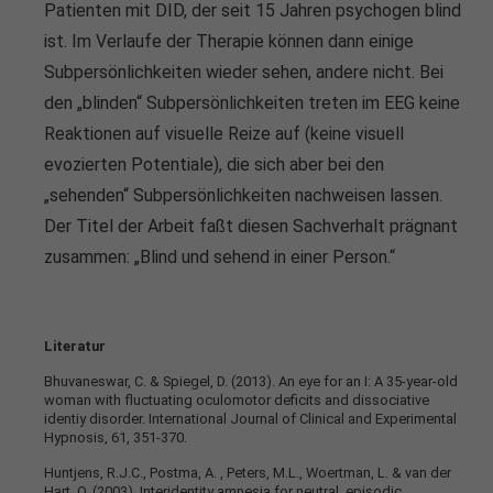
Patienten mit DID, der seit 15 Jahren psychogen blind
ist. Im Verlaufe der Therapie können dann einige
Subpersönlichkeiten wieder sehen, andere nicht. Bei
den „blinden“ Subpersönlichkeiten treten im EEG keine
Reaktionen auf visuelle Reize auf (keine visuell
evozierten Potentiale), die sich aber bei den
„sehenden“ Subpersönlichkeiten nachweisen lassen.
Der Titel der Arbeit faßt diesen Sachverhalt prägnant
zusammen: „Blind und sehend in einer Person.“
Literatur
Bhuvaneswar, C. & Spiegel, D. (2013). An eye for an I: A 35-year-old
woman with fluctuating oculomotor deficits and dissociative
identiy disorder. International Journal of Clinical and Experimental
Hypnosis, 61, 351-370.
Huntjens, R.J.C., Postma, A. , Peters, M.L., Woertman, L. & van der
Hart, O. (2003). Interidentity amnesia for neutral, episodic