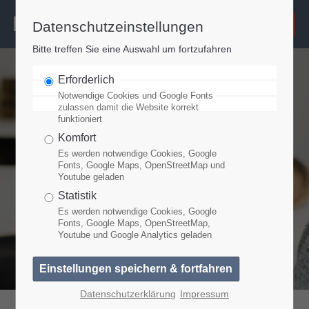
Datenschutzeinstellungen
Login
Bitte treffen Sie eine Auswahl um fortzufahren
Benutzername
Erforderlich
Notwendige Cookies und Google Fonts
zulassen damit die Website korrekt
funktioniert
Passwort
Komfort
Es werden notwendige Cookies, Google
Fonts, Google Maps, OpenStreetMap und
Youtube geladen
Anmelden
Statistik
Es werden notwendige Cookies, Google
Fonts, Google Maps, OpenStreetMap,
Youtube und Google Analytics geladen
Register
|
Lost your password?
Support
Datenschutzerklärung
Impressum
Lorem ipsum dolor sit amet: