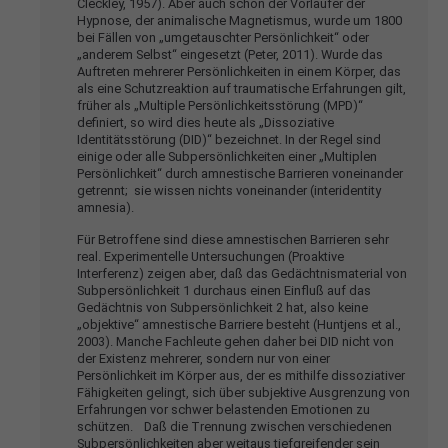
Cleckley, 1957). Aber auch schon der Vorläufer der
info@yourdomain.com
Hypnose, der animalische Magnetismus, wurde um 1800
bei Fällen von „umgetauschter Persönlichkeit“ oder
„anderem Selbst“ eingesetzt (Peter, 2011). Wurde das
About us
Auftreten mehrerer Persönlichkeiten in einem Körper, das
als eine Schutzreaktion auf traumatische Erfahrungen gilt,
früher als „Multiple Persönlichkeitsstörung (MPD)“
Lorem ipsum dolor sit amet, consectetuer
definiert, so wird dies heute als „Dissoziative
adipiscing elit.
Identitätsstörung (DID)“ bezeichnet. In der Regel sind
einige oder alle Subpersönlichkeiten einer „Multiplen
Persönlichkeit“ durch amnestische Barrieren voneinander
Aenean commodo ligula eget dolor. Aenean massa.
getrennt; sie wissen nichts voneinander (interidentity
Cum sociis natoque penatibus et magnis dis parturient
amnesia).
montes, nascetur ridiculus mus. Donec quam felis,
Für Betroffene sind diese amnestischen Barrieren sehr
ultricies nec.
real. Experimentelle Untersuchungen (Proaktive
Interferenz) zeigen aber, daß das Gedächtnismaterial von
Subpersönlichkeit 1 durchaus einen Einfluß auf das
Gedächtnis von Subpersönlichkeit 2 hat, also keine
„objektive“ amnestische Barriere besteht (Huntjens et al.,
2003). Manche Fachleute gehen daher bei DID nicht von
der Existenz mehrerer, sondern nur von einer
Persönlichkeit im Körper aus, der es mithilfe dissoziativer
Fähigkeiten gelingt, sich über subjektive Ausgrenzung von
Erfahrungen vor schwer belastenden Emotionen zu
schützen. Daß die Trennung zwischen verschiedenen
Subpersönlichkeiten aber weitaus tiefgreifender sein