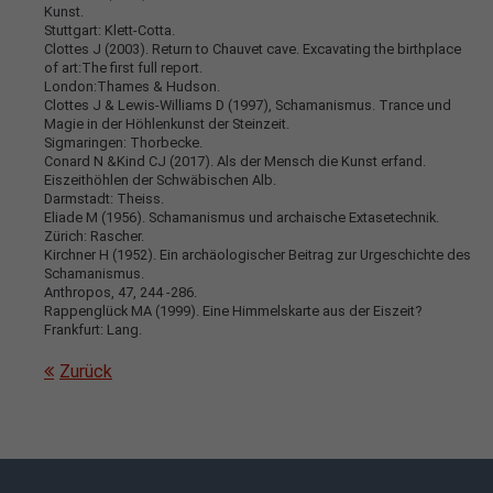
Kunst.
Stuttgart: Klett-Cotta.
Clottes J (2003). Return to Chauvet cave. Excavating the birthplace
of art:The first full report.
London:Thames & Hudson.
Clottes J & Lewis-Williams D (1997), Schamanismus. Trance und
Magie in der Höhlenkunst der Steinzeit.
Sigmaringen: Thorbecke.
Conard N &Kind CJ (2017). Als der Mensch die Kunst erfand.
Eiszeithöhlen der Schwäbischen Alb.
Darmstadt: Theiss.
Eliade M (1956). Schamanismus und archaische Extasetechnik.
Zürich: Rascher.
Kirchner H (1952). Ein archäologischer Beitrag zur Urgeschichte des
Schamanismus.
Anthropos, 47, 244 -286.
Rappenglück MA (1999). Eine Himmelskarte aus der Eiszeit?
Frankfurt: Lang.
Zurück