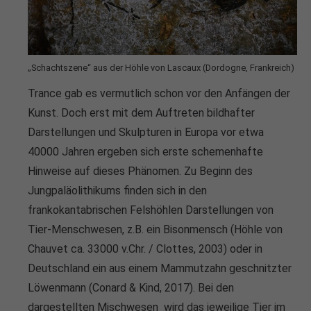
info@yourdomain.com
About us
„Schachtszene“ aus der Höhle von Lascaux (Dordogne, Frankreich)
Lorem ipsum dolor sit amet, consectetuer
Trance gab es vermutlich schon vor den Anfängen der
adipiscing elit.
Kunst. Doch erst mit dem Auftreten bildhafter
Aenean commodo ligula eget dolor. Aenean massa.
Darstellungen und Skulpturen in Europa vor etwa
Cum sociis natoque penatibus et magnis dis parturient
40000 Jahren ergeben sich erste schemenhafte
montes, nascetur ridiculus mus. Donec quam felis,
Hinweise auf dieses Phänomen. Zu Beginn des
ultricies nec.
Jungpaläolithikums finden sich in den
frankokantabrischen Felshöhlen Darstellungen von
Tier-Menschwesen, z.B. ein Bisonmensch (Höhle von
Chauvet ca. 33000 v.Chr. / Clottes, 2003) oder in
Deutschland ein aus einem Mammutzahn geschnitzter
Löwenmann (Conard & Kind, 2017). Bei den
dargestellten Mischwesen wird das jeweilige Tier im