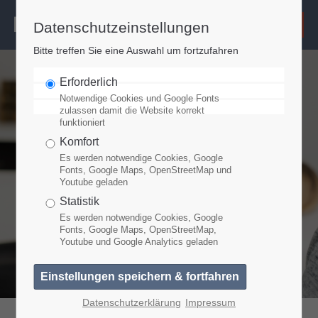
Datenschutzeinstellungen
Login
Bitte treffen Sie eine Auswahl um fortzufahren
Benutzername
Erforderlich
Notwendige Cookies und Google Fonts
zulassen damit die Website korrekt
funktioniert
Passwort
Komfort
Es werden notwendige Cookies, Google
Fonts, Google Maps, OpenStreetMap und
Youtube geladen
Anmelden
Statistik
Es werden notwendige Cookies, Google
Fonts, Google Maps, OpenStreetMap,
Youtube und Google Analytics geladen
Register
|
Lost your password?
Support
Datenschutzerklärung
Impressum
Lorem ipsum dolor sit amet: