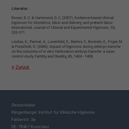
Literatur:
Brown, D. C. & Hammond, D. C. (2007). Evidence-based clinical
hypnosis for obstetrics, labor and delivery, and preterm labor.
International Journal of Clinical and Experimental Hypnosis, 55,
355-371.
Levitas, E., Parmet, A., Lunenfeld, E., Bentov, Y., Burstein, E., Friger, M.
& Potashnik, G. (2006). Impact of hypnosis during embryo transfer
on the outcome of in vitro fertilization-embryo transfer: a case-
control study. Fertility and Sterility, 85, 1404 - 1408.
Zurück
Deutschland
Klingenberger Institut für Klinische Hypnose
Färberstr. 3a
DE-78467 Konstanz