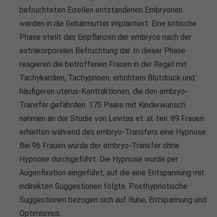
info@yourdomain.com
befruchteten Eizellen entstandenen Embryonen
werden in die Gebärmutter implantiert. Eine kritische
About us
Phase stellt das Einpflanzen der embryos nach der
extrakorporalen Befruchtung dar. In dieser Phase
Lorem ipsum dolor sit amet, consectetuer
reagieren die betroffenen Frauen in der Regel mit
adipiscing elit.
Tachykardien, Tachypnoen, erhöhtem Blutdruck und
Aenean commodo ligula eget dolor. Aenean massa.
häufigeren uterus-Kontraktionen, die den embryo-
Cum sociis natoque penatibus et magnis dis parturient
Transfer gefährden. 175 Paare mit Kinderwunsch
montes, nascetur ridiculus mus. Donec quam felis,
nahmen an der Studie von Levitas et. al. teil. 89 Frauen
ultricies nec.
erhielten während des embryo-Transfers eine Hypnose.
Bei 96 Frauen wurde der embryo-Transfer ohne
Hypnose durchgeführt. Die Hypnose wurde per
Augenfixation eingeführt, auf die eine Entspannung mit
indirekten Suggestionen folgte. Posthypnotische
Suggestionen bezogen sich auf Ruhe, Entspannung und
Optimismus.