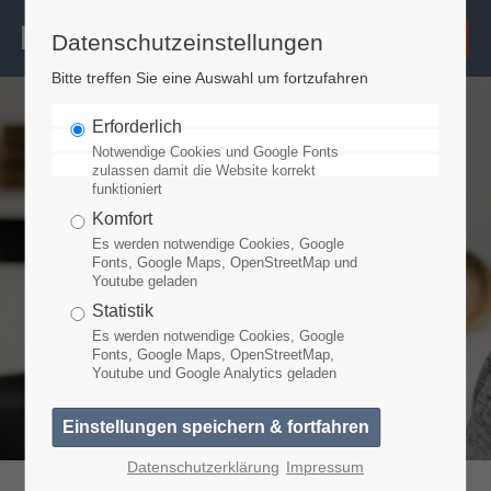
Datenschutzeinstellungen
Login
Bitte treffen Sie eine Auswahl um fortzufahren
Benutzername
Erforderlich
Notwendige Cookies und Google Fonts
zulassen damit die Website korrekt
funktioniert
Passwort
Komfort
Es werden notwendige Cookies, Google
Fonts, Google Maps, OpenStreetMap und
Youtube geladen
Anmelden
Statistik
Es werden notwendige Cookies, Google
Fonts, Google Maps, OpenStreetMap,
Youtube und Google Analytics geladen
Register
|
Lost your password?
Support
Datenschutzerklärung
Impressum
Lorem ipsum dolor sit amet: