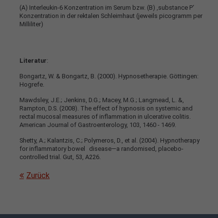
(A) Interleukin-6 Konzentration im Serum bzw. (B) ‚substance P‘
Konzentration in der rektalen Schleimhaut (jeweils picogramm per
Milliliter)
Literatur
:
Bongartz, W. & Bongartz, B. (2000). Hypnosetherapie. Göttingen:
Hogrefe.
Mawdsley, J.E.; Jenkins, D.G.; Macey, M.G.; Langmead, L. &,
Rampton, D.S. (2008). The effect of hypnosis on systemic and
rectal mucosal measures of inflammation in ulcerative colitis.
American Journal of Gastroenterology, 103, 1460 - 1469.
Shetty, A.; Kalantzis, C.; Polymeros, D., et al. (2004). Hypnotherapy
for inflammatory bowel disease—a randomised, placebo-
controlled trial. Gut, 53, A226.
Zurück