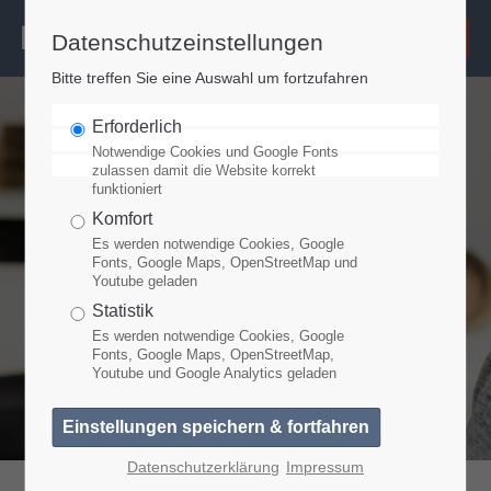
Datenschutzeinstellungen
Login
Bitte treffen Sie eine Auswahl um fortzufahren
Benutzername
Erforderlich
Notwendige Cookies und Google Fonts
zulassen damit die Website korrekt
funktioniert
Passwort
Komfort
Es werden notwendige Cookies, Google
Fonts, Google Maps, OpenStreetMap und
Youtube geladen
Anmelden
Statistik
Es werden notwendige Cookies, Google
Fonts, Google Maps, OpenStreetMap,
Youtube und Google Analytics geladen
Register
|
Lost your password?
Support
Datenschutzerklärung
Impressum
Lorem ipsum dolor sit amet: