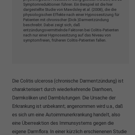
Symptomreduktionen führen. Ein Beispiel ist die hier
info@yourdomain.com
dargestellte Studie von Mawdsley et.al. (2008), die die
physiologischen Effekte nach einer Hypnosesitzung für
Patienten mit chronischer (Dick-)Darmentzündung
About us
beschreibt. Dabei zeigt sich, daß
entzündungsvermittelnde Faktoren bei Colitis-Patienten
Lorem ipsum dolor sit amet, consectetuer
nach nur einer Hypnosesitzung auf das Niveau von
symptomfreien, früheren Colitis-Patienten fallen.
adipiscing elit.
Aenean commodo ligula eget dolor. Aenean massa.
Cum sociis natoque penatibus et magnis dis parturient
montes, nascetur ridiculus mus. Donec quam felis,
ultricies nec.
Die Colitis ulcerosa (chronische Darmentzündung) ist
charakterisiert durch wiederkehrende Diarrhoen,
Darmkoliken und Darmblutungen. Die Ursache der
Erkrankung ist unbekannt; angenommen wird u.a., daß
es sich um eine Autoimmunerkrankung handelt, also
eine Überreaktion des Immunsystems gegen die
eigene Darmflora. In einer kürzlich erschienenen Studie